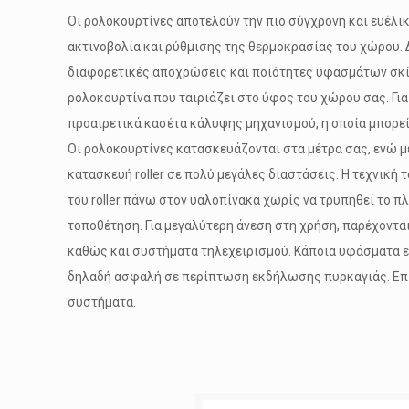
Οι ρολοκουρτίνες αποτελούν την πιο σύγχρονη και ευέλι
ακτινοβολία και ρύθμισης της θερμοκρασίας του χώρου. Δ
διαφορετικές αποχρώσεις και ποιότητες υφασμάτων σκία
ρολοκουρτίνα που ταιριάζει στο ύφος του χώρου σας. Για
προαιρετικά κασέτα κάλυψης μηχανισμού, η οποία μπορεί
Οι ρολοκουρτίνες κατασκευάζονται στα μέτρα σας, ενώ μ
κατασκευή roller σε πολύ μεγάλες διαστάσεις. Η τεχνική τ
του roller πάνω στον υαλοπίνακα χωρίς να τρυπηθεί το π
τοποθέτηση. Για μεγαλύτερη άνεση στη χρήση, παρέχονται
καθώς και συστήματα τηλεχειρισμού. Κάποια υφάσματα είν
δηλαδή ασφαλή σε περίπτωση εκδήλωσης πυρκαγιάς. Επί
συστήματα.