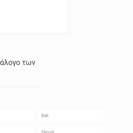
τάλογο των
Bali
Filicudi