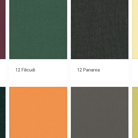
12 Filicudi
12 Panarea