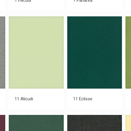
1 Filicudi
1 Panarea
11 Alicudi
11 Eclisse