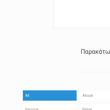
Παρακάτω 
All
Alicudi
Baroque
Belize