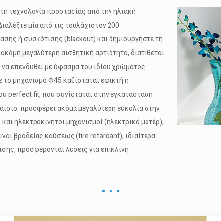
κτη τεχνολογία προστασίας από την ηλιακή
ιαλέξτε μία από τις τουλάχιστον 200
σης ή συσκότισης (blackout) και δημιουργήστε τη
 ακόμη μεγαλύτερη αισθητική αρτιότητα, διατίθεται
 να επενδυθεί με ύφασμα του ιδίου χρώματος.
ε το μηχανισμό Φ45 καθίσταται εφικτή η
ου perfect fit, που συνίσταται στην εγκατάσταση
λαίσιο, προσφέρει ακόμα μεγαλύτερη ευκολία στην
 και ηλεκτροκίνητοι μηχανισμοί (ηλεκτρικά μοτέρ),
αι βραδείας καύσεως (fire retardant), ιδιαίτερα
σης, προσφέρονται λύσεις για επικλινή