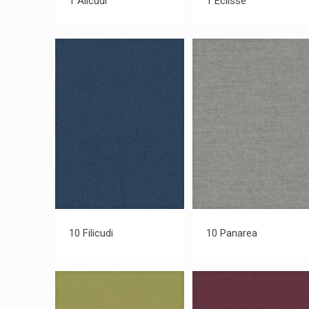
1 Alicudi
1 Eclisse
10 Filicudi
10 Panarea