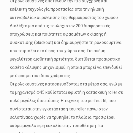
Οι ρολοκουρτίνες αποτελούν την πιο σύγχρονη και
ευέλικτη τεχνολογία προστασίας από την ηλιακή
ακτινοβολία και ρύθμισης της θερμοκρασίας του χώρου.
Διαλέξτε μία από τις τουλάχιστον 200 διαφορετικές
αποχρώσεις και ποιότητες υφασμάτων σκίασης ή
συσκότισης (blackout) και δημιουργήστε τη ρολοκουρτίνα
που ταιριάζει στο ύφος του χώρου σας. Για ακόμη
μεγαλύτερη αισθητική αρτιότητα, διατίθεται προαιρετικά
κασέτα κάλυψης μηχανισμού, η οποία μπορεί να επενδυθεί
με ύφασμα του ιδίου χρώματος.
Οι ρολοκουρτίνες κατασκευάζονται στα μέτρα σας, ενώ με
το μηχανισμό Φ45 καθίσταται εφικτή η κατασκευή roller σε
πολύ μεγάλες διαστάσεις. Η τεχνική του perfect fit, που
συνίσταται στην εγκατάσταση του roller πάνω στον
υαλοπίνακα χωρίς να τρυπηθεί το πλαίσιο, προσφέρει
ακόμα μεγαλύτερη ευκολία στην τοποθέτηση. Για